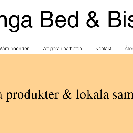
nga Bed & Bis
Våra boenden
Att göra i närheten
Kontakt
Åter
a produkter & lokala sa