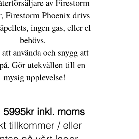
återförsäljare av Firestorm
r, Firestorm Phoenix drivs
äpellets, ingen gas, eller el
behövs.
 att använda och snygg att
 på. Gör utekvällen till en
mysig upplevelse!
: 5995kr inkl. moms
kt tillkommer / eller
tas på vårt lager.