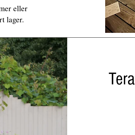
mer eller
t lager.
Tera