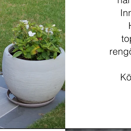
In
to
rengö
Kö