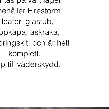
nehåller Firestorm
Heater, glastub,
ppkåpa, askraka,
ringskit, och är helt
komplett.
p till väderskydd.