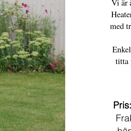
Vi är 
Heate
med tr
Enkel
titta
Pris
Fra
häm