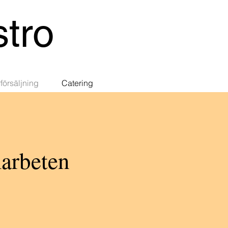
tro
försäljning
Catering
marbeten