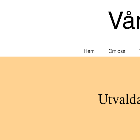
Vå
Hem
Om oss
Utvald