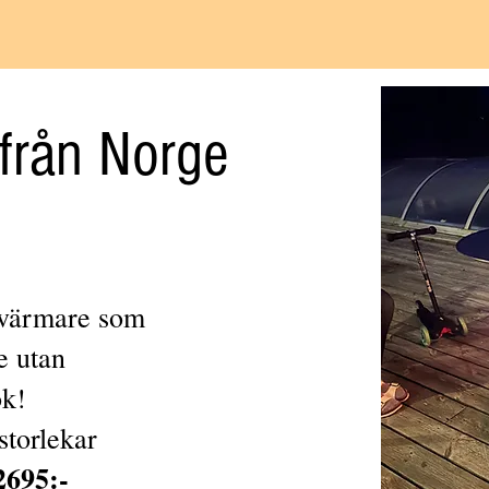
från Norge
svärmare som
e utan
ök!
storlekar
2695:-