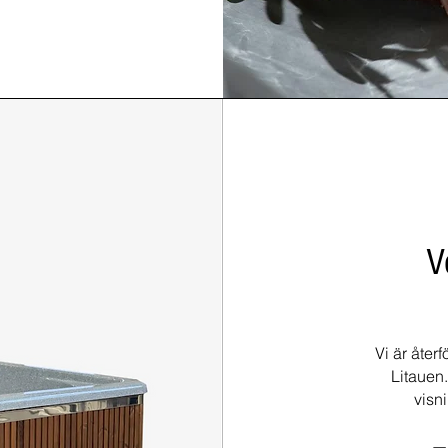
V
Vi är åter
Litauen.
visn