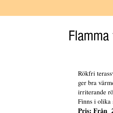
Flamma 
Rökfri teras
ger bra värm
irriterande r
Finns i olika 
Pris: Från 