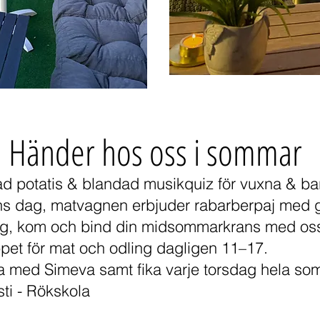
Händer hos oss i sommar
d potatis & blandad musikquiz för vuxna & ba
ns dag, matvagnen erbjuder rabarberpaj med g
ing, kom och bind din midsommarkrans med os
ppet för mat och odling dagligen 11–17.
 med Simeva samt fika varje torsdag hela som
ti - Rökskola