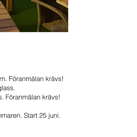
rn. Föranmälan krävs!
lass.
s. Föranmälan krävs!
maren. Start 25 juni.