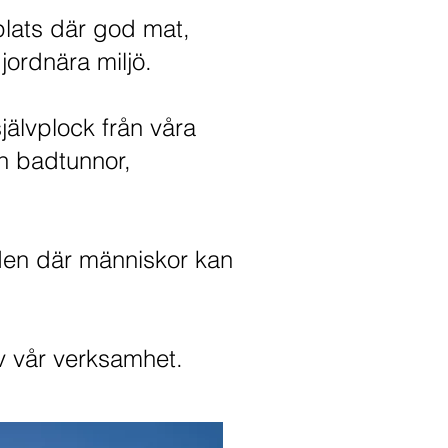
plats där god mat,
jordnära miljö.
jälvplock från våra
ch badtunnor,
den där människor kan
v vår verksamhet.