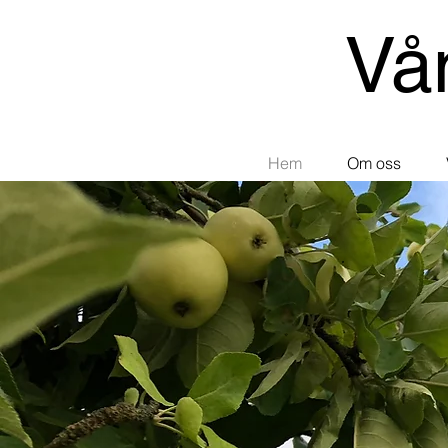
Vå
Hem
Om oss