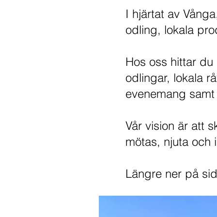
I hjärtat av Vång
odling, lokala pr
Hos oss hittar du
odlingar, lokala 
evenemang samt bo
Vår vision är at
mötas, njuta och i
Längre ner på sid