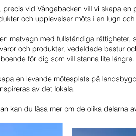
a, precis vid Vångabacken vill vi skapa en 
odukter och upplevelser möts i en lugn och 
 en matvagn med fullständiga rättigheter, s
råvaror och produkter, vedeldade bastur o
ende för dig som vill stanna lite längre.
t skapa en levande mötesplats på landsbyg
nspireras av det lokala.
an kan du läsa mer om de olika delarna a