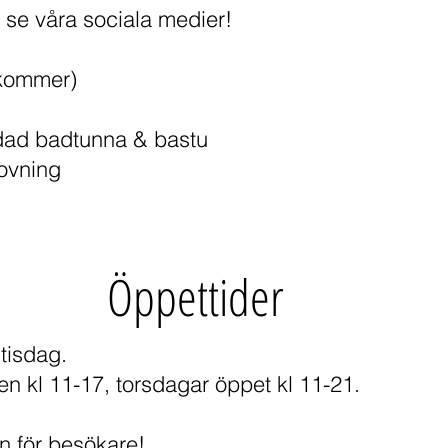
, se våra sociala medier!
kommer)
dad badtunna & bastu
rovning
Öppettider
tisdag.
en kl 11-17, torsdagar öppet kl 11-21.
n för besökare!