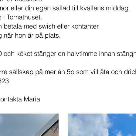
r eller din egen sallad till kvällens middag.
s i Tomathuset.
 betala med swish eller kontanter.
g när hon är på plats.
0 och köket stänger en halvtimme innan stängn
rre sällskap på mer än 5p som vill äta och dri
323
kontakta Maria.