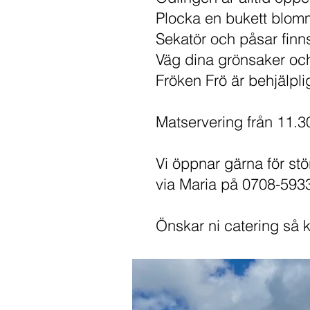
Plocka en bukett blommo
Sekatör och påsar finn
Väg dina grönsaker och
Fröken Frö är behjälpli
Matservering från 11.3
Vi öppnar gärna för stö
via Maria på 0708-593
Önskar ni catering så 