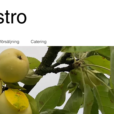
tro
försäljning
Catering